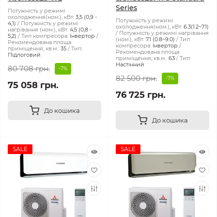
Series
Потужність у режимі
охолодження(ном.), кВт:
3,5 (0,9 -
Потужність у режимі
4,1)
Потужність у режимі
охолодження(ном.), кВт:
6.3(1.2~7.1)
нагрівання (ном.), кВт:
4,5 (0,8 -
Потужність у режимі нагрівання
5,2)
Тип компресора:
Інвертор
(ном.), кВт:
7.1 (0.8~9.0)
Тип
Рекомендована площа
компресора:
Інвертор
приміщення, кв.м.:
35
Тип:
Рекомендована площа
Підлоговий
приміщення, кв.м.:
63
Тип:
Настінний
80 708 грн.
-7%
82 500 грн.
-7%
75 058 грн.
76 725 грн.
До кошика
До кошика
SALE
SALE