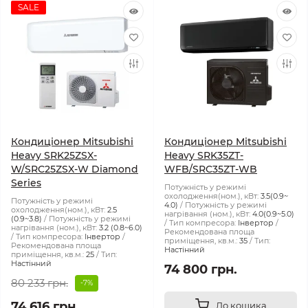
SALE
Кондиціонер Mitsubishi
Кондиціонер Mitsubishi
Heavy SRK25ZSX-
Heavy SRK35ZT-
W/SRC25ZSX-W Diamond
WFB/SRC35ZT-WB
Series
Потужність у режимі
охолодження(ном.), кВт:
3.5(0.9~
Потужність у режимі
4.0)
Потужність у режимі
охолодження(ном.), кВт:
2.5
нагрівання (ном.), кВт:
4.0(0.9~5.0)
(0.9~3.8)
Потужність у режимі
Тип компресора:
Інвертор
нагрівання (ном.), кВт:
3.2 (0.8~6.0)
Рекомендована площа
Тип компресора:
Інвертор
приміщення, кв.м.:
35
Тип:
Рекомендована площа
Настінний
приміщення, кв.м.:
25
Тип:
Настінний
74 800 грн.
80 233 грн.
-7%
74 616 грн.
До кошика