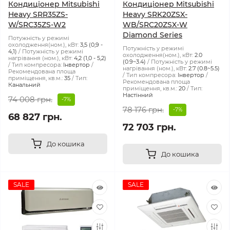
Кондиціонер Mitsubishi
Кондиціонер Mitsubishi
Heavy SRR35ZS-
Heavy SRK20ZSX-
W/SRC35ZS-W2
WB/SRC20ZSX-W
Diamond Series
Потужність у режимі
охолодження(ном.), кВт:
3,5 (0,9 -
Потужність у режимі
4,1)
Потужність у режимі
охолодження(ном.), кВт:
2.0
нагрівання (ном.), кВт:
4,2 (1,0 - 5,2)
(0.9~3.4)
Потужність у режимі
Тип компресора:
Інвертор
нагрівання (ном.), кВт:
2.7 (0.8~5.5)
Рекомендована площа
Тип компресора:
Інвертор
приміщення, кв.м.:
35
Тип:
Рекомендована площа
Канальний
приміщення, кв.м.:
20
Тип:
Настінний
74 008 грн.
-7%
78 176 грн.
-7%
68 827 грн.
72 703 грн.
До кошика
До кошика
SALE
SALE