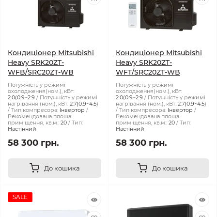
Кондиціонер Mitsubishi
Кондиціонер Mitsubishi
Heavy SRK20ZT-
Heavy SRK20ZT-
WFB/SRC20ZT-WB
WFT/SRC20ZT-WB
Потужність у режимі
Потужність у режимі
охолодження(ном.), кВт:
охолодження(ном.), кВт:
2.0(0.9~2.9
Потужність у режимі
2.0(0.9~2.9
Потужність у режимі
нагрівання (ном.), кВт:
2.7(0.9~4.5)
нагрівання (ном.), кВт:
2.7(0.9~4.5)
Тип компресора:
Інвертор
Тип компресора:
Інвертор
Рекомендована площа
Рекомендована площа
приміщення, кв.м.:
20
Тип:
приміщення, кв.м.:
20
Тип:
Настінний
Настінний
58 300 грн.
58 300 грн.
До кошика
До кошика
SALE