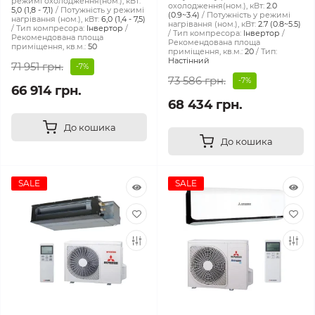
режимі охолодження(ном.), кВт:
охолодження(ном.), кВт:
2.0
5,0 (1,8 - 7,1)
Потужність у режимі
(0.9~3.4)
Потужність у режимі
нагрівання (ном.), кВт:
6,0 (1,4 - 7,5)
нагрівання (ном.), кВт:
2.7 (0.8~5.5)
Тип компресора:
Інвертор
Тип компресора:
Інвертор
Рекомендована площа
Рекомендована площа
приміщення, кв.м.:
50
приміщення, кв.м.:
20
Тип:
Настінний
71 951 грн.
-7%
73 586 грн.
-7%
66 914 грн.
68 434 грн.
До кошика
До кошика
SALE
SALE