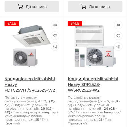
До кошика
До кошика
SALE
SALE
Кондиціонер Mitsubishi
Кондиціонер Mitsubishi
Heavy
Heavy SRF25ZS-
FDTC25VH1/SRC25ZS-W2
W/SRC25ZS-W2
Потужність у режимі
Потужність у режимі
охолодження(ном.), кВт:
2,5 ( 0,9
охолодження(ном.), кВт:
2,5 (0,9 -
3,2 )
Потужність у режимі
3,1)
Потужність у режимі
нагрівання (ном.), кВт:
2,9 (0,9 -
нагрівання (ном.), кВт:
2,9 (0,8 -
4,0)
Тип компресора:
Інвертор
3,7)
Тип компресора:
Інвертор
Рекомендована площа
Рекомендована площа
приміщення, кв.м.:
25
Тип:
приміщення, кв.м.:
25
Тип:
Касетний
Підлоговий