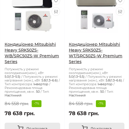
Кондиціонер Mitsubishi
Кондиціонер Mitsubishi
Heavy SRK50ZS-
Heavy SRK50ZS-
WB/SRC50ZS-W Premium
WT/SRC50ZS-W Premium
Series
Series
Потужність у режимі
Потужність у режимі
охолодження(ном.), кВт:
охолодження(ном.), кВт:
5.0(1.3~5.5)
Потужність у режимі
5.0(1.3~5.5)
Потужність у режимі
нагрівання (ном.), кВт:
5.8(1.3~6.6)
нагрівання (ном.), кВт:
5.8(1.3~6.6)
Тип компресора:
Інвертор
Тип компресора:
Інвертор
Рекомендована площа
Рекомендована площа
приміщення, кв.м.:
50
Тип:
приміщення, кв.м.:
50
Тип:
Настінний
Настінний
84 558 грн.
84 558 грн.
-7%
-7%
78 638 грн.
78 638 грн.
До кошика
До кошика