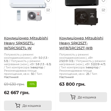
Кондиціонер Mitsubishi
Кондиціонер Mitsubishi
Heavy SRK50ZTL-
Heavy SRK25ZT-
W/SRC50ZTL-W
WFB/SRC25ZT-WB
Потужність у режимі
Потужність у режимі
охолодження(ном.), кВт:
5.0 (1.3 -
охолодження(ном.), кВт:
5.3)
Потужність у режимі
2.5(0.9~3.3)
Потужність у режимі
нагрівання (ном.), кВт:
5.8 (1.3 - 6.3)
нагрівання (ном.), кВт:
3.2(0.9~4.7)
Тип компресора:
Інвертор
Тип компресора:
Інвертор
Рекомендована площа
Рекомендована площа
приміщення, кв.м.:
50
Тип:
приміщення, кв.м.:
25
Тип:
Настінний
Настінний
63 800 грн.
69 630 грн.
-10%
62 667 грн.
До кошика
До кошика