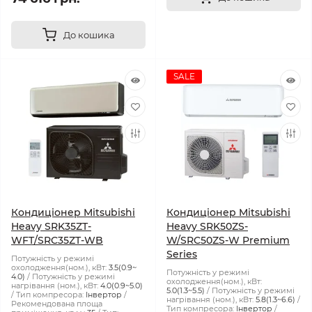
До кошика
SALE
Кондиціонер Mitsubishi
Кондиціонер Mitsubishi
Heavy SRK35ZT-
Heavy SRK50ZS-
WFT/SRC35ZT-WB
W/SRC50ZS-W Premium
Series
Потужність у режимі
охолодження(ном.), кВт:
3.5(0.9~
Потужність у режимі
4.0)
Потужність у режимі
охолодження(ном.), кВт:
нагрівання (ном.), кВт:
4.0(0.9~5.0)
5.0(1.3~5.5)
Потужність у режимі
Тип компресора:
Інвертор
нагрівання (ном.), кВт:
5.8(1.3~6.6)
Рекомендована площа
Тип компресора:
Інвертор