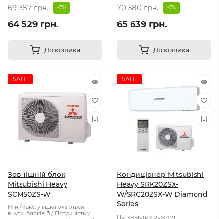
69 387 грн.
70 580 грн.
-7%
-7%
64 529 грн.
65 639 грн.
До кошика
До кошика
SALE
SALE
Зовнішній блок
Кондиціонер Mitsubishi
Mitsubishi Heavy
Heavy SRK20ZSX-
SCM50ZS-W
W/SRC20ZSX-W Diamond
Series
Мін./макс. у підключаються
внутр. блоків:
3
Потужність у
Потужність у режимі