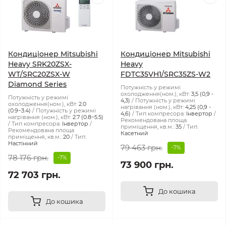
Кондиціонер Mitsubishi
Кондиціонер Mitsubishi
Heavy SRK20ZSX-
Heavy
WT/SRC20ZSX-W
FDTC35VH1/SRC35ZS-W2
Diamond Series
Потужність у режимі
охолодження(ном.), кВт:
3,5 (0,9 -
Потужність у режимі
4,3)
Потужність у режимі
охолодження(ном.), кВт:
2.0
нагрівання (ном.), кВт:
4,25 (0,9 -
(0.9~3.4)
Потужність у режимі
4,6)
Тип компресора:
Інвертор
нагрівання (ном.), кВт:
2.7 (0.8~5.5)
Рекомендована площа
Тип компресора:
Інвертор
приміщення, кв.м.:
35
Тип:
Рекомендована площа
Касетний
приміщення, кв.м.:
20
Тип:
Настінний
79 463 грн.
-7%
78 176 грн.
-7%
73 900 грн.
72 703 грн.
До кошика
До кошика