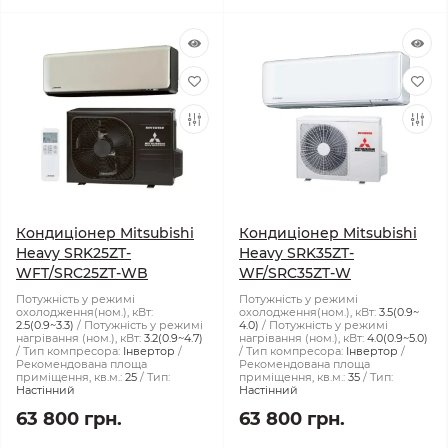
Кондиціонер Mitsubishi
Кондиціонер Mitsubishi
Heavy SRK25ZT-
Heavy SRK35ZT-
WFT/SRC25ZT-WB
WF/SRC35ZT-W
Потужність у режимі
Потужність у режимі
охолодження(ном.), кВт:
охолодження(ном.), кВт:
3.5(0.9~
2.5(0.9~3.3)
Потужність у режимі
4.0)
Потужність у режимі
нагрівання (ном.), кВт:
3.2(0.9~4.7)
нагрівання (ном.), кВт:
4.0(0.9~5.0)
Тип компресора:
Інвертор
Тип компресора:
Інвертор
Рекомендована площа
Рекомендована площа
приміщення, кв.м.:
25
Тип:
приміщення, кв.м.:
35
Тип:
Настінний
Настінний
63 800 грн.
63 800 грн.