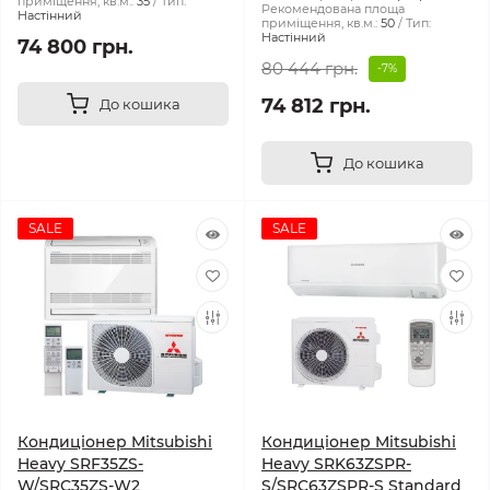
приміщення, кв.м.:
35
Тип:
Рекомендована площа
Настінний
приміщення, кв.м.:
50
Тип:
Настінний
74 800 грн.
80 444 грн.
-7%
74 812 грн.
До кошика
До кошика
SALE
SALE
Кондиціонер Mitsubishi
Кондиціонер Mitsubishi
Heavy SRF35ZS-
Heavy SRK63ZSPR-
W/SRC35ZS-W2
S/SRC63ZSPR-S Standard