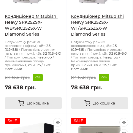
Кондиціонер Mitsubishi
Кондиціонер Mitsubishi
Heavy SRK25ZSX-
Heavy SRK25ZSX-
WB/SRC25ZSX-W
WT/SRC25ZSX-W
Diamond Series
Diamond Series
Потужність у режимі
Потужність у режимі
охолодження(ном.), кВт:
2.5
охолодження(ном.), кВт:
2.5
(0.9~3.8)
Потужність у режимі
(0.9~3.8)
Потужність у режимі
нагрівання (ном.), кВт:
3.2 (0.8~6.0)
нагрівання (ном.), кВт:
3.2 (0.8~6.0)
Тип компресора:
Інвертор
Тип компресора:
Інвертор
Рекомендована площа
Рекомендована площа
приміщення, кв.м.:
25
Тип:
приміщення, кв.м.:
25
Тип:
Настінний
Настінний
84 558 грн.
84 558 грн.
-7%
-7%
78 638 грн.
78 638 грн.
До кошика
До кошика
SALE
SALE