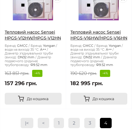
Тепловий насос Sensei
Тепловий насос Sensei
HPGS-V12HW/HPGS-V12HN
HPGS-V16HW/HPGS-V16HN
Бренд:
GMCC
Бренд:
Yongan
Бренд:
GMCC
Бренд:
Yongan
вода на виході 35 °C:
А++
вода на виході 35 °C:
А++
Діаметр з’єднувальної труби
Діаметр з’єднувальної труби
(вихід):
DN32 mm
Діаметр
(вихід):
DN32 mm
Діаметр
подаючого (рідина)
подаючого (рідина)
трубопроводу:
Ф9.52 mm
трубопроводу:
Ф9.52 mm
163 851 грн.
190 620 грн.
-4%
-4%
157 296 грн.
182 995 грн.
До кошика
До кошика
|<
<
1
2
3
4