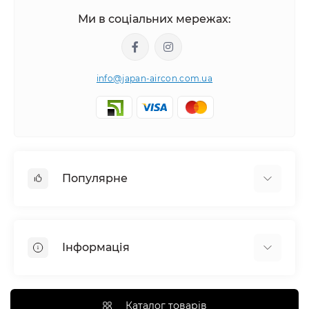
Ми в соціальних мережах:
info@japan-aircon.com.ua
Популярне
Настінні кондиціонери
Очисники зволожувачі повітря
Інформація
Вентиляція
Очисники зволожувачі повітря
Про компанію
Канальні кондиціонери
Монтаж
Каталог товарів