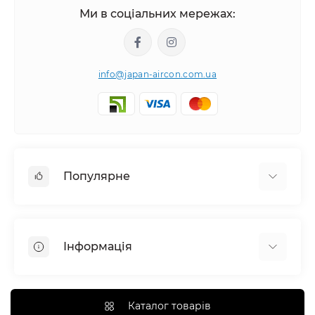
Ми в соціальних мережах:
info@japan-aircon.com.ua
Популярне
Настінні кондиціонери
Очисники зволожувачі повітря
Інформація
Вентиляція
Очисники зволожувачі повітря
Про компанію
Канальні кондиціонери
Монтаж
Каталог товарів
Касетні кондиціонери