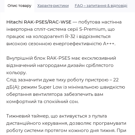
Опис товару
Характеристики
FAQ – запитання & відповіді
Hitachi RAK-PSES/RAC-WSE
— побутова настінна
інверторна спліт-система серії S-Premium, що
працює на холодоагенті R-32 і відрізняється
високою сезонною енергоефективністю A+++.
Внутрішній блок RAK-PSES має ексклюзивний
відзначений нагородами дизайн сріблястого
кольору.
Слід зазначити дуже тиху роботу пристрою – 22
дБ(А): режим Super Low із мінімальною швидкістю
обертання вентилятора забезпечить вам
комфортний та спокійний сон.
Тижневий таймер, що активується з пульта
дистанційного керування, дозволяє програмувати
роботу системи протягом кожного дня тижня. При