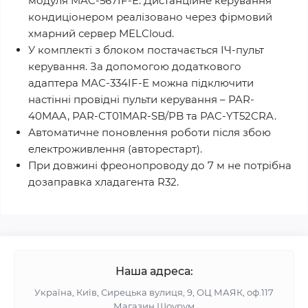
модуля MAC-567IF-E. Дистанційне керування
кондиціонером реалізовано через фірмовий
хмарний сервер MELCloud.
У комплекті з блоком постачається ІЧ-пульт
керування. За допомогою додаткового
адаптера MAC-334IF-E можна підключити
настінні провідні пульти керування – PAR-
40MAA, PAR-CT01MAR-SB/PB та PAC-YT52CRA.
Автоматичне поновлення роботи після збою
електроживлення (авторестарт).
При довжині фреонопроводу до 7 м не потрібна
дозаправка хладагента R32.
Наша адреса:
Україна, Київ, Сирецька вулиця, 9, ОЦ МАЯК, оф.117
Магазин Шоурум