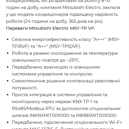
кондиціонерів, які розраховані на роботу 8-10
годин на добу, компанія Mitsubishi Electric заклала
у цю модель кондиціонерів підвищену надійність
роботи (24 години на добу, 365 днів на рік).
Переваги Mitsubishi Electric MSY-TP VF:
Сезонна енергоефективність класу "А+++" (MSY-
TP35VF) та "А++" (MSY-TP50VF).
Робота в режимі охолодження за температури
зовнішнього повітря до –25ºC.
Передбачено взаємодію із зовнішніми
системами управління та контролю.
Схемотехнічне рішення компенсації реактивної
потужності.
Проста інтеграція в системи управління та
моніторингу через мережі KNX TP-1 та
RS485/Modbus RTU за допомогою опціональних
шлюзів INKNXMIT001I000 та INMBSMIT001I000.
Передбачено підключення опціонального Wi-Fi-