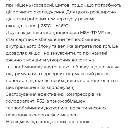
приміщень (серверні, щитові тощо), що потребують
цілорічного охолодження. Для цього розширено
діапазон робочих температур у режимі
охолодження
(-25ºC – +46ºC).
Друга відмінність кондиціонерів
MSY-TP VF
від
стандартних – збільшений теплообмінник
внутрішнього блоку та велика витрата повітря. Це
дозволяє якщо і не виключити, то принаймні
значно зменшити утворення вологи на
теплообміннику внутрішнього блоку, що дозволяє
підтримувати в серверних нормальний рівень
вологості (відпадає необхідність встановлювати в
цих приміщеннях зволожувач).
Застосування ефективних компресорів на
холодоагенті R32, а також збільшені
теплообмінники дозволили досягти високих
показників енергоефективності.
На відміну від стандартних настінних