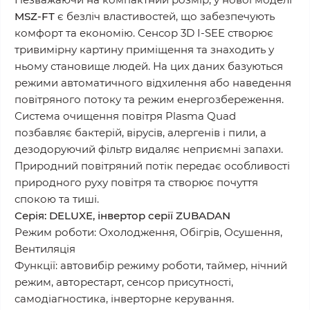
MSZ-FT
є безліч властивостей, що забезпечують
комфорт та економію. Сенсор 3D I-SEE створює
тривимірну картину приміщення та знаходить у
ньому становище людей. На цих даних базуються
режими автоматичного відхилення або наведення
повітряного потоку та режим енергозбереження.
Система очищення повітря Plasma Quad
позбавляє бактерій, вірусів, алергенів і пили, а
дезодоруючий фільтр видаляє неприємні запахи.
Природний повітряний потік передає особливості
природного руху повітря та створює почуття
спокою та тиші.
Серія: DELUXE, інвертор серії ZUBADAN
Режим роботи: Охолодження, Обігрів, Осушення,
Вентиляція
Функції: автовибір режиму роботи, таймер, нічний
режим, авторестарт, сенсор присутності,
самодіагностика, інверторне керування.