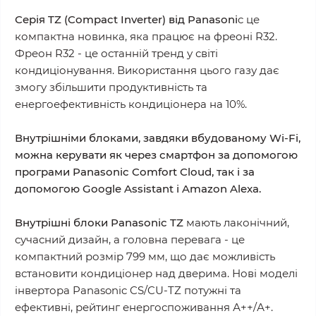
Серія TZ (Compact Inverter) від Panasoni
c це
компактна новинка, яка працює на фреоні R32.
Фреон R32 - це останній тренд у світі
кондиціонування. Використання цього газу дає
змогу збільшити продуктивність та
енергоефективність кондиціонера на 10%.
Внутрішніми блоками, завдяки вбудованому Wi-Fi,
можна керувати як через смартфон за допомогою
програми Panasonic Comfort Cloud, так і за
допомогою Google Assistant і Amazon Alexa.
Внутрішні блоки Panasonic TZ
мають лаконічний,
сучасний дизайн, а головна перевага - це
компактний розмір 799 мм, що дає можливість
встановити кондиціонер над дверима. Нові моделі
інвертора Panasonic CS/CU-TZ потужні та
ефективні, рейтинг енергоспоживання А++/А+.