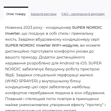
Опис товару
Характеристики
FAQ – запитання & відповіді
Новинка 2023 року - кондиціонер
SUPER NORDIC
Inverter
, що поєднує в собі стиль і преміальну
якість. Завдяки вбудованому кондиціонеру серії
SUPER NORDIC Inverter WIFI-модулю
, ви можете
дистанційно підготувати комфортні умови до
вашого приходу. Додаток дистанційного
керування розроблено для Android та iOS. SUPER
NORDIC забезпечує безшумну роботу пристрою
18дБ. Завдяки спеціальній перфорації жалюзі
(WIND SPRAYER) у внутрішньому блоці
кондиціонер цієї серії забезпечує найбільш
комфортне перебування людини в зоні обдування.
Плавний і стелющий потік повітря в приміщенні
майже унеможливлює утворення ефекту "протягу" і
переохолодження прилеглих людей.