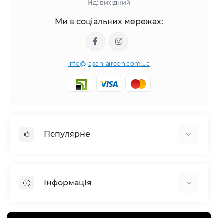
Нд: вихідний
Ми в соціальних мережах:
info@japan-aircon.com.ua
Популярне
Настінні кондиціонери
Очисники зволожувачі повітря
Інформація
Вентиляція
Очисники зволожувачі повітря
Про компанію
Канальні кондиціонери