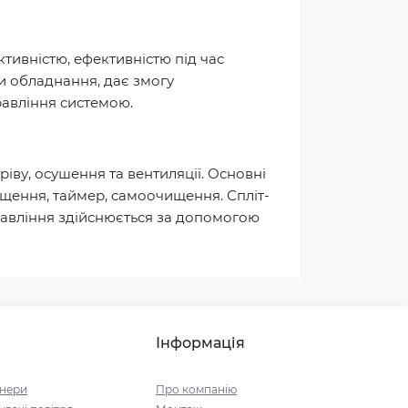
тивністю, ефективністю під час
и обладнання, дає змогу
равління системою.
ву, осушення та вентиляції. Основні
іщення, таймер, самоочищення. Спліт-
равління здійснюється за допомогою
Інформація
онери
Про компанію