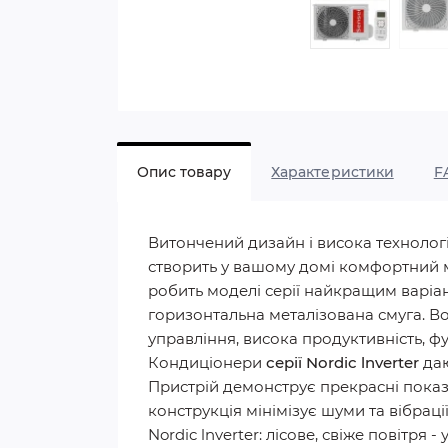
Опис товару
Характеристики
F
Витончений дизайн і висока технологіч
створить у вашому домі комфортний мі
робить моделі серії найкращим варіан
горизонтальна металізована смуга. В
управління, висока продуктивність, фу
Кондиціонери
серії Nordic lnverter
даю
Пристрій демонструє прекрасні показ
конструкція мінімізує шуми та вібраці
Nordic lnverter: лісове, свіже повітря -