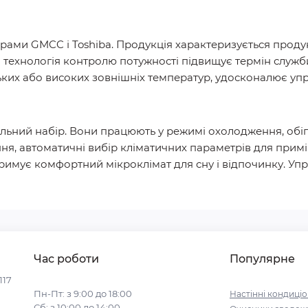
рами GMCC і Toshiba. Продукція характеризується продук
а технологія контролю потужності підвищує термін служб
ких або високих зовнішніх температур, удосконалює уп
ьний набір. Вони працюють у режимі охолодження, обігрі
ння, автоматичні вибір кліматичних параметрів для прим
римує комфортний мікроклімат для сну і відпочинку. Уп
Час роботи
Популярне
117
Пн-Пт: з 9:00 до 18:00
Настінні кондиці
Сб: з 10:00 до 14:00