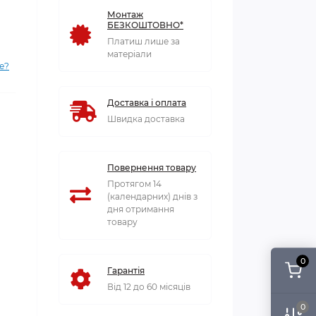
Монтаж
БЕЗКОШТОВНО*
Платиш лише за
матеріали
е?
Доставка і оплата
Швидка доставка
Повернення товару
Протягом 14
(календарних) днів з
дня отримання
товару
0
Гарантія
Від 12 до 60 місяців
0