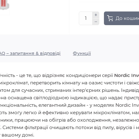
До коши
AQ – запитання & відповіді
Функції
ність - це те, що відрізняє кондиціонери серії
Nordic Inv
кроклімат, перетворить кімнату на оазис чистоти і свіжо
том для сучасних, стриманих інтер'єрних рішень. Індиві
она оснащена світлодіодною індикацією, що надає прист
нкціональність, елегантний дизайн - у моделях Nordic Inve
ть змогу легко й ефективно керувати мікрокліматом, нала
ники, працюючи на обігрів або охолодження, незалежно 
ї. Системи фільтрації очищають потоки від пилу, вірусів 
 у вашому домі.