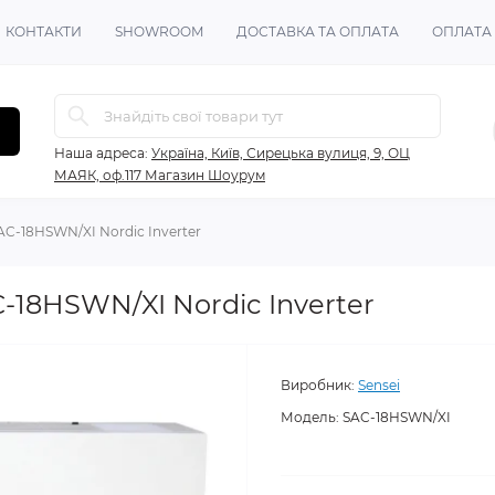
КОНТАКТИ
SHOWROOM
ДОСТАВКА ТА ОПЛАТА
ОПЛАТА
Наша адреса:
Україна, Київ, Сирецька вулиця, 9, ОЦ
МАЯК, оф.117 Магазин Шоурум
AC-18HSWN/XI Nordic Inverter
-18HSWN/XI Nordic Inverter
Виробник:
Sensei
Модель:
SAC-18HSWN/XI