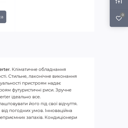
0
ка
erter
. Кліматичне обладнання
сті. Стильне, лаконічне виконання
дуальності пристроям надає
роям футуристичні риси. Зручне
rter ідеально все.
штовувати його під свої відчуття.
від погодних умов. Інноваційна
і неприємних запахів. Кондиціонери