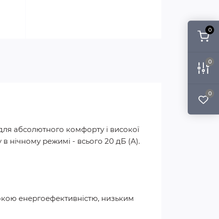
0
0
0
для абсолютного комфорту і високої
в нічному режимі - всього 20 дБ (А).
окою енергоефективністю, низьким