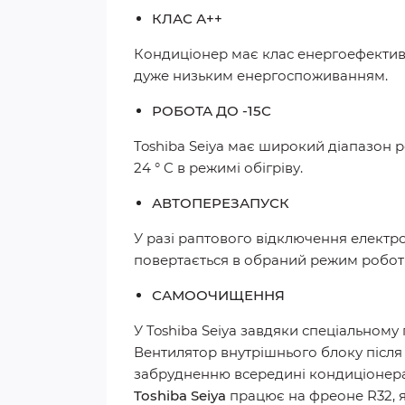
КЛАС А++
Кондиціонер має клас енергоефективн
дуже низьким енергоспоживанням.
РОБОТА ДО -15С
Toshiba Seiya має широкий діапазон ро
24 ° C в режимі обігріву.
АВТОПЕРЕЗАПУСК
У разі раптового відключення електро
повертається в обраний режим робот
САМООЧИЩЕННЯ
У Toshiba Seiya завдяки спеціальном
Вентилятор внутрішнього блоку після
забрудненню всередині кондиціонера і
Toshiba Seiya
працює на фреоне R32, 