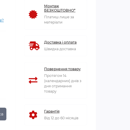
Монтаж
БЕЗКОШТОВНО*
Платиш лише за
е?
матеріали
Доставка і оплата
Швидка доставка
Повернення товару
Протягом 14
(календарних) днів з
дня отримання
товару
Гарантія
ка
Від 12 до 60 місяців