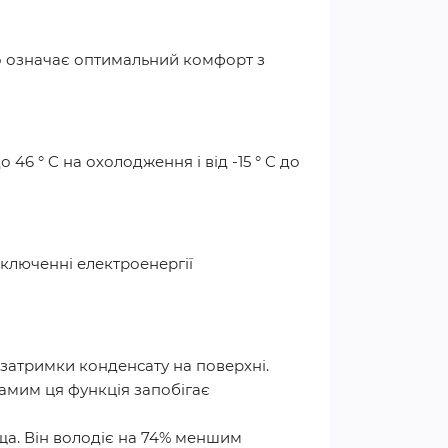
що означає оптимальний комфорт з
46 ° C на охолодження і від -15 ° C до
включенні електроенергії
затримки конденсату на поверхні.
амим ця функція запобігає
а. Він володіє на 74% меншим