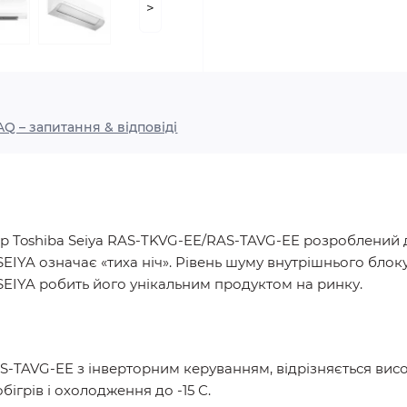
>
AQ – запитання & відповіді
р Toshiba Seiya RAS-TKVG-EE/RAS-TAVG-EE розроблений 
IYA означає «тиха ніч». Рівень шуму внутрішнього блоку 
SEIYA робить його унікальним продуктом на ринку.
S-TAVG-EE з інверторним керуванням, відрізняється вис
ігрів і охолодження до -15 С.