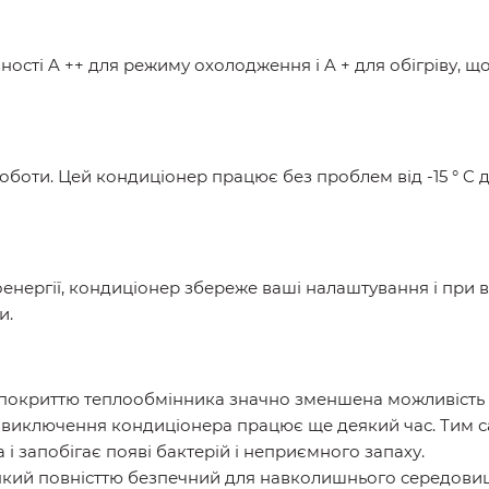
ості A ++ для режиму охолодження і A + для обігріву, 
боти. Цей кондиціонер працює без проблем від -15 ° C до 
енергії, кондиціонер збереже ваші налаштування і при 
и.
у покриттю теплообмінника значно зменшена можливість 
 виключення кондиціонера працює ще деякий час. Тим с
 запобігає появі бактерій і неприємного запаху.
який повністтю безпечний для навколишнього середовищ