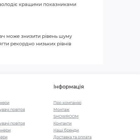
е володіє кращими показниками
вач може знизити рівень шуму
ягти рекордно низьких рівнів
Інформація
онери
Про компанію
вачі повітря
Монтаж
SHOWROOM
вачі повітря
Контакти
онери
Наші бренди
нери
Доставка та оплата