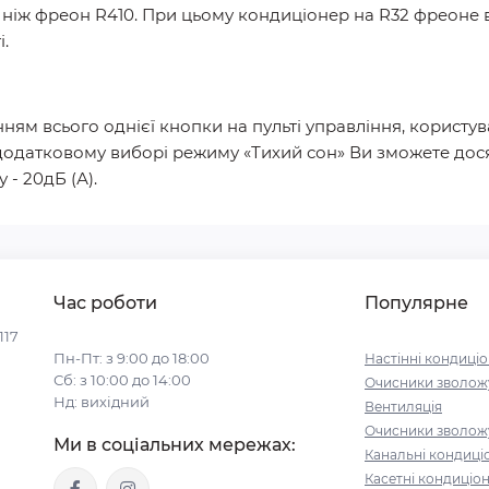
, ніж фреон R410. При цьому кондиціонер на R32 фреон
.
ям всього однієї кнопки на пульті управління, користу
и додатковому виборі режиму «Тихий сон» Ви зможете дос
 - 20дБ (А).
Час роботи
Популярне
117
Пн-Пт: з 9:00 до 18:00
Настінні кондиці
Сб: з 10:00 до 14:00
Очисники зволожу
Нд: вихідний
Вентиляція
Очисники зволожу
Ми в соціальних мережах:
Канальні кондиці
Касетні кондиціо