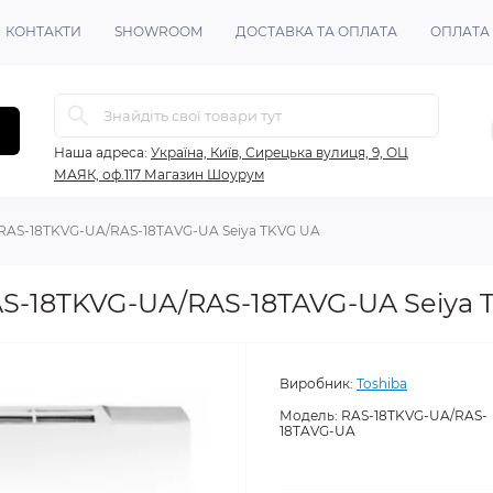
КОНТАКТИ
SHOWROOM
ДОСТАВКА ТА ОПЛАТА
ОПЛАТА
Наша адреса:
Україна, Київ, Сирецька вулиця, 9, ОЦ
МАЯК, оф.117 Магазин Шоурум
 RAS-18TKVG-UA/RAS-18TAVG-UA Seiya TKVG UA
AS-18TKVG-UA/RAS-18TAVG-UA Seiya 
Виробник:
Toshiba
Модель:
RAS-18TKVG-UA/RAS-
18TAVG-UA