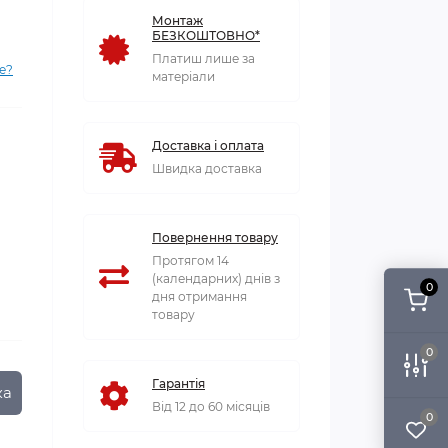
Монтаж
БЕЗКОШТОВНО*
Платиш лише за
е?
матеріали
Доставка і оплата
Швидка доставка
Повернення товару
Протягом 14
(календарних) днів з
0
дня отримання
товару
0
Гарантія
ка
Від 12 до 60 місяців
0