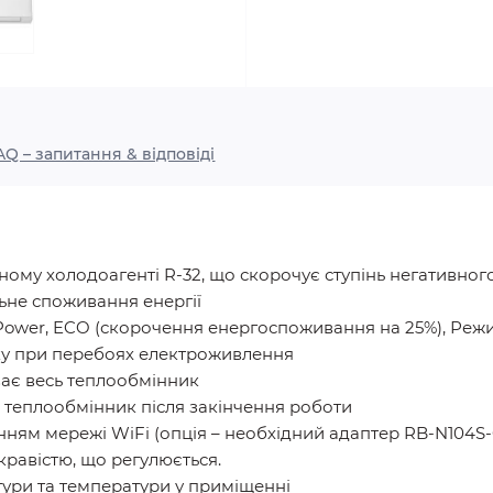
AQ – запитання & відповіді
му холодоагенті R-32, що скорочує ступінь негативного
льне споживання енергії
Power, ECO (скорочення енергоспоживання на 25%), Реж
ку при перебоях електроживлення
ає весь теплообмінник
теплообмінник після закінчення роботи
ням мережі WiFi (опція – необхідний адаптер RB-N104S-
скравістю, що регулюється.
ури та температури у приміщенні