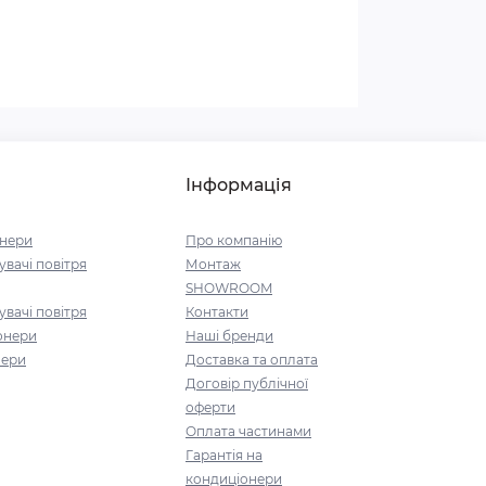
Інформація
онери
Про компанію
вачі повітря
Монтаж
SHOWROOM
вачі повітря
Контакти
онери
Наші бренди
нери
Доставка та оплата
Договір публічної
оферти
Оплата частинами
Гарантія на
кондиціонери