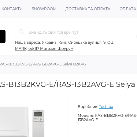
КОНТАКТИ
SHOWROOM
ДОСТАВКА ТА ОПЛАТА
ОПЛАТА
Наша адреса:
Україна, Київ, Сирецька вулиця, 9, ОЦ
МАЯК, оф.117 Магазин Шоурум
 RAS-B13B2KVG-E/RAS-13B2AVG-E Seiya B2KVG
AS-B13B2KVG-E/RAS-13B2AVG-E Seiya
Виробник:
Toshiba
Модель:
RAS-B13B2KVG-E/RAS
13B2AVG-E