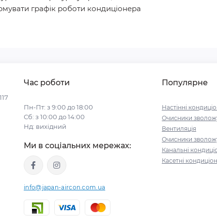
рмувати графік роботи кондиціонера
Час роботи
Популярне
117
Пн-Пт: з 9:00 до 18:00
Настінні кондиці
Сб: з 10:00 до 14:00
Очисники зволожу
Нд: вихідний
Вентиляція
Очисники зволожу
Ми в соціальних мережах:
Канальні кондиці
Касетні кондиціо
info@japan-aircon.com.ua