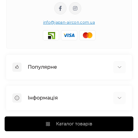
info@japan-aircon.com.ua
Популярне
Настінні кондиціонери
Очисники зволожувачі повітря
Інформація
Вентиляція
Очисники зволожувачі повітря
Про компанію
Канальні кондиціонери
Монтаж
Каталог товарів
Касетні кондиціонери
SHOWROOM