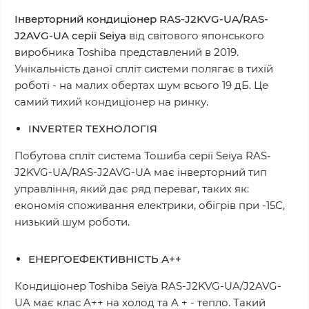
Інверторний кондиціонер RAS-J2KVG-UA/RAS-
J2AVG-UA серії Seiya
від світового японського
виробника Toshiba представлений в 2019.
Унікальність даної спліт системи полягає в тихій
роботі - на малих обертах шум всього 19 дБ. Це
самий тихий кондиціонер на ринку.
INVERTER ТЕХНОЛОГІЯ
Побутова спліт система Тошиба серії Seiya RAS-
J2KVG-UA/RAS-J2AVG-UA має інверторний тип
управління, який дає ряд переваг, таких як:
економія споживання електрики, обігрів при -15С,
низький шум роботи.
ЕНЕРГОЕФЕКТИВНІСТЬ А++
Кондиціонер Toshiba Seiya RAS-J2KVG-UA/J2AVG-
UA має клас A++ на холод та A + - тепло. Такий