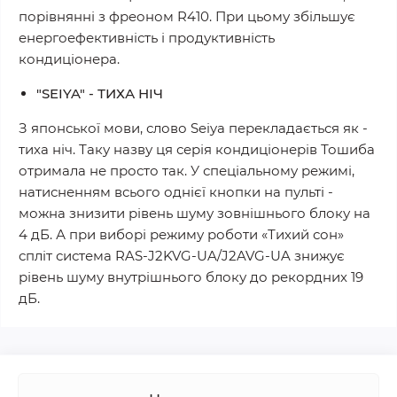
порівнянні з фреоном R410. При цьому збільшує
енергоефективність і продуктивність
кондиціонера.
"SEIYA" - ТИХА НІЧ
З японської мови, слово Seiya перекладається як -
тиха ніч. Таку назву ця серія кондиціонерів Тошиба
отримала не просто так. У спеціальному режимі,
натисненням всього однієї кнопки на пульті -
можна знизити рівень шуму зовнішнього блоку на
4 дБ. А при виборі режиму роботи «Тихий сон»
спліт система RAS-J2KVG-UA/J2AVG-UA знижує
рівень шуму внутрішнього блоку до рекордних 19
дБ.