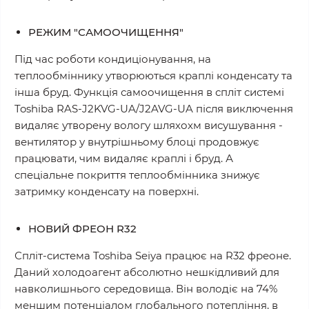
РЕЖИМ "САМООЧИЩЕННЯ"
Під час роботи кондиціонування, на
теплообміннику утворюються краплі конденсату та
інша бруд. Функція самоочищення в спліт системі
Toshiba RAS-J2KVG-UA/J2AVG-UA після виключення
видаляє утворену вологу шляхохм висушування -
вентилятор у внутрішньому блоці продовжує
працювати, чим видаляє краплі і бруд. А
спеціальне покриття теплообмінника знижує
затримку конденсату на поверхні.
НОВИЙ ФРЕОН R32
Спліт-система Toshiba Seiya працює на R32 фреоне.
Даний холодоагент абсолютно нешкідливий для
навколишнього середовища. Він володіє на 74%
меншим потенціалом глобального потепління, в