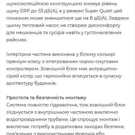
шумоізоляційною конструкцією знижує рівень
шуму ERP до 53 дБ(А), а у режимі Super Quiet цей
показник може зменшитися ще на 8 дБ(А). Завдяки
цьому тепловий насос не створює дискомфорту
для мешканців та сусідів навіть у густонаселених
районах.
Інтер’єрна частина виконана у білому кольорі
преміум-класу з інтегрованим чорно-смуговим
контролером. Зовнішній блок має антрацитно-
сірий колір, що гармонійно вписується в сучасну
архітектуру будинків.
Простота та безпечність монтажу
Система повністю гідравлічна, тож зовнішній блок
з’єднується з внутрішньою частиною виключно
водопровідними трубами. Це спрощує монтаж і
виключає потребу в додаткових заходах безпеки,
пов’язаних з використанням фреонів або