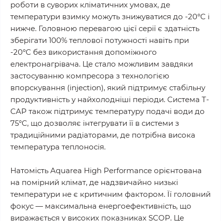
роботи в суворих кліматичних умовах, де
температури взимку можуть знижуватися до -20°C і
нижче. Головною перевагою цієї серії є здатність
зберігати 100% теплової потужності навіть при
-20°C без використання допоміжного
електронагрівача. Це стало можливим завдяки
застосуванню компресора з технологією
впорскування (injection), який підтримує стабільну
продуктивність у найхолодніші періоди. Система T-
CAP також підтримує температуру подачі води до
75°C, що дозволяє інтегрувати її в системи з
традиційними радіаторами, де потрібна висока
температура теплоносія.
Натомість Aquarea High Performance орієнтована
на помірний клімат, де надзвичайно низькі
температури не є критичним фактором. Її головний
фокус — максимальна енергоефективність, що
виражається у високих показниках SCOP. Це