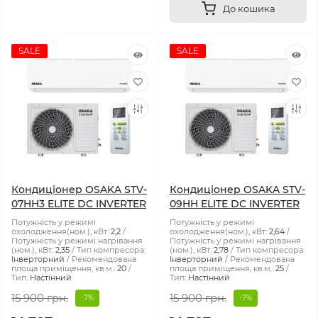
До кошика
SALE
SALE
Кондиціонер OSAKA STV-
Кондиціонер OSAKA STV-
07HH3 ELITE DC INVERTER
09HH ELITE DC INVERTER
Потужність у режимі
Потужність у режимі
охолодження(ном.), кВт:
2,2
охолодження(ном.), кВт:
2,64
Потужність у режимі нагрівання
Потужність у режимі нагрівання
(ном.), кВт:
2,35
Тип компресора:
(ном.), кВт:
2,78
Тип компресора:
Інверторний
Рекомендована
Інверторний
Рекомендована
площа приміщення, кв.м.:
20
площа приміщення, кв.м.:
25
Тип:
Настінний
Тип:
Настінний
15 900 грн.
15 900 грн.
-7%
-7%