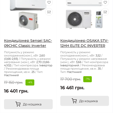
Кондиціонер Sensei SAC-
Кондиціонер OSAKA STV-
09CHIС Classic Inverter
12HH ELITE DC INVERTER
Потужність у режимі
Потужність у режимі
охолодження(ном.), кВт:
2,60
охолодження(ном.), кВт:
3,52
(0,66-2,93)
Потужність у режимі
Потужність у режимі нагрівання
нагрівання (ном.), кВт:
2,70 (0,66-
(ном.), кВт:
3,66
Тип компресора:
4,102)
Тип компресора:
Інвертор
Інверторний
Рекомендована
Рекомендована площа
площа приміщення, кв.м.:
35
приміщення, кв.м.:
25
Тип:
Тип:
Настінний
Настінний
17 700 грн.
-7%
17 150 грн.
-4%
16 461 грн.
16 401 грн.
До кошика
До кошика