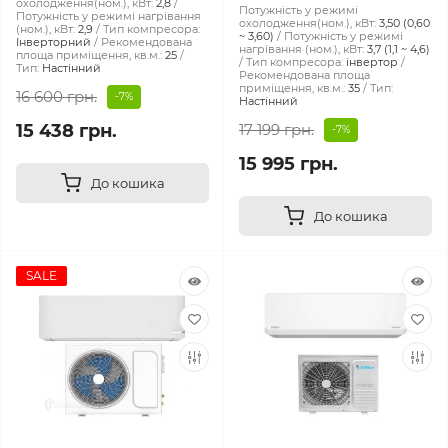
охолодження(ном.), кВт:
2,8
Потужність у режимі
Потужність у режимі нагрівання
охолодження(ном.), кВт:
3,50 (0,60
(ном.), кВт:
2,9
Тип компресора:
~ 3,60)
Потужність у режимі
Інверторний
Рекомендована
нагрівання (ном.), кВт:
3,7 (1,1 ~ 4,6)
площа приміщення, кв.м.:
25
Тип компресора:
інвертор
Тип:
Настінний
Рекомендована площа
приміщення, кв.м.:
35
Тип:
16 600 грн.
-7%
Настінний
15 438 грн.
17 199 грн.
-7%
15 995 грн.
До кошика
До кошика
SALE