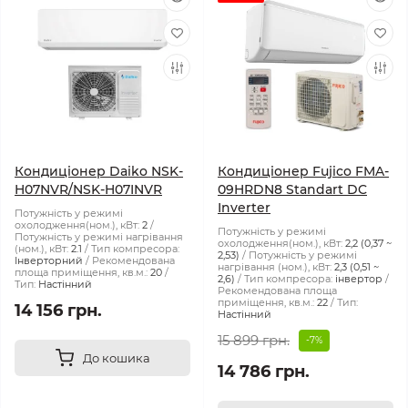
Кондиціонер Daiko NSK-
Кондиціонер Fujico FMA-
H07NVR/NSK-H07INVR
09HRDN8 Standart DC
Inverter
Потужність у режимі
охолодження(ном.), кВт:
2
Потужність у режимі
Потужність у режимі нагрівання
охолодження(ном.), кВт:
2,2 (0,37 ~
(ном.), кВт:
2.1
Тип компресора:
2,53)
Потужність у режимі
Інверторний
Рекомендована
нагрівання (ном.), кВт:
2,3 (0,51 ~
площа приміщення, кв.м.:
20
2,6)
Тип компресора:
інвертор
Тип:
Настінний
Рекомендована площа
приміщення, кв.м.:
22
Тип:
14 156 грн.
Настінний
15 899 грн.
-7%
До кошика
14 786 грн.