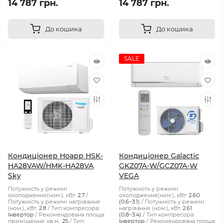
14 787 грн.
14 787 грн.
До кошика
До кошика
SALE
Кондиціонер Hoapp HSK-
Кондиціонер Galactic
HA28VAW/HMK-HA28VA
GKZ07A-W/GCZ07A-W
Sky
VEGA
Потужність у режимі
Потужність у режимі
охолодження(ном.), кВт:
2.7
охолодження(ном.), кВт:
2.60
Потужність у режимі нагрівання
(0.6~3.1)
Потужність у режимі
(ном.), кВт:
2.8
Тип компресора:
нагрівання (ном.), кВт:
2.61
Інвертор
Рекомендована площа
(0.8~3.4)
Тип компресора:
приміщення, кв.м.:
25
Тип:
Інвертор
Рекомендована площа