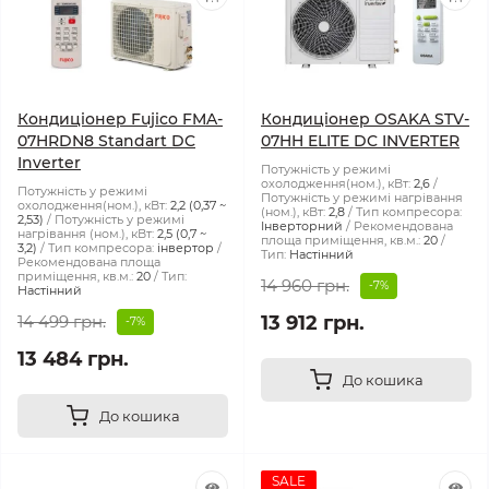
Кондиціонер Fujico FMA-
Кондиціонер OSAKA STV-
07HRDN8 Standart DC
07HH ELITE DC INVERTER
Inverter
Потужність у режимі
охолодження(ном.), кВт:
2,6
Потужність у режимі
Потужність у режимі нагрівання
охолодження(ном.), кВт:
2,2 (0,37 ~
(ном.), кВт:
2,8
Тип компресора:
2,53)
Потужність у режимі
Інверторний
Рекомендована
нагрівання (ном.), кВт:
2,5 (0,7 ~
площа приміщення, кв.м.:
20
3,2)
Тип компресора:
інвертор
Тип:
Настінний
Рекомендована площа
приміщення, кв.м.:
20
Тип:
14 960 грн.
-7%
Настінний
14 499 грн.
13 912 грн.
-7%
13 484 грн.
До кошика
До кошика
SALE