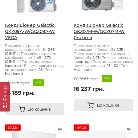
Кондиціонер Galactic
Кондиціонер Galactic
GKZ09A-W/GCZ09A-W
GKZ07M-W/GCZ07M-W
VEGA
Proxima
Потужність у режимі
Потужність у режимі
охолодження(ном.), кВт:
2.65
охолодження(ном.), кВт:
2.35
(0.6~3.1)
Потужність у режимі
Потужність у режимі нагрівання
нагрівання (ном.), кВт:
2.70
(ном.), кВт:
2.43
Тип компресора:
(0.8~3.4)
Тип компресора:
Інвертор
Рекомендована площа
Інвертор
Рекомендована площа
приміщення, кв.м.:
15 – 20
Тип:
приміщення, кв.м.:
25
Тип:
Настінний
Настінний
17 460 грн.
-7%
17 408 грн.
-7%
16 237 грн.
Фільтр
16 189 грн.
До кошика
До кошика
SALE
SALE