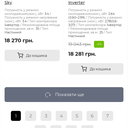
Sky
Inverter
Потужність у режимі
Потужність у режимі
охолодження(ном.), кВт:
3.4
охолодження(ном.), кВт:
2.64
Потужність у режимі нагрівання
(0.60~2.99)
Потужність у режимі
(ном.), кВт:
3.4
Тип компресора:
нагрівання (ном.), кВт:
2,78(0,6-
Інвертор
Рекомендована площа
3,07)
Тип компресора:
Інвертор
приміщення, кв.м.:
35
Тип:
Рекомендована площа
Настінний
приміщення, кв.м.:
25
Тип:
Настінний
18 270 грн.
19 043 грн.
-4%
18 281 грн.
До кошика
До кошика
Показати ще
1
2
3
4
5
6
7