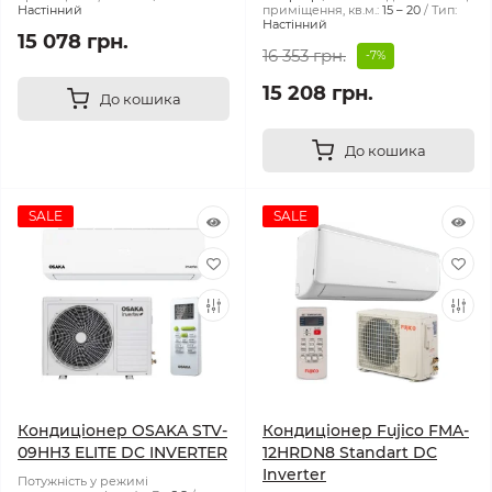
Настінний
приміщення, кв.м.:
15 – 20
Тип:
Настінний
15 078 грн.
16 353 грн.
-7%
15 208 грн.
До кошика
До кошика
SALE
SALE
Кондиціонер OSAKA STV-
Кондиціонер Fujico FMA-
09HH3 ELITE DC INVERTER
12HRDN8 Standart DC
Inverter
Потужність у режимі