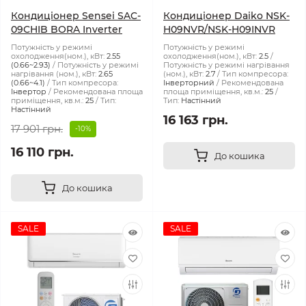
Кондиціонер Sensei SAC-
Кондиціонер Daiko NSK-
09CHIB BORA Inverter
H09NVR/NSK-H09INVR
Потужність у режимі
Потужність у режимі
охолодження(ном.), кВт:
2.55
охолодження(ном.), кВт:
2.5
(0.66~2.93)
Потужність у режимі
Потужність у режимі нагрівання
нагрівання (ном.), кВт:
2.65
(ном.), кВт:
2.7
Тип компресора:
(0.66~4.1)
Тип компресора:
Інверторний
Рекомендована
Інвертор
Рекомендована площа
площа приміщення, кв.м.:
25
приміщення, кв.м.:
25
Тип:
Тип:
Настінний
Настінний
16 163 грн.
17 901 грн.
-10%
16 110 грн.
До кошика
До кошика
SALE
SALE