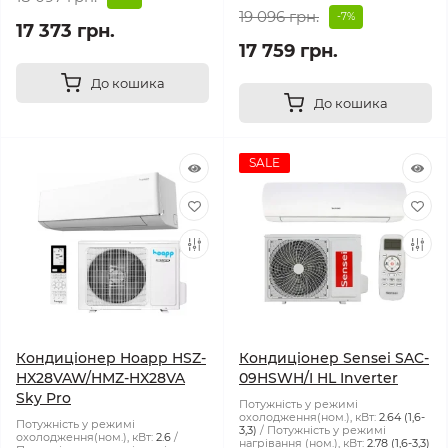
19 096 грн.
-7%
17 373 грн.
17 759 грн.
До кошика
До кошика
SALE
Кондиціонер Hoapp HSZ-
Кондиціонер Sensei SAC-
HX28VAW/HMZ-HX28VA
09HSWH/I HL Inverter
Sky Pro
Потужність у режимі
охолодження(ном.), кВт:
2.64 (1,6-
Потужність у режимі
3,3)
Потужність у режимі
охолодження(ном.), кВт:
2.6
нагрівання (ном.), кВт:
2.78 (1,6-3,3)