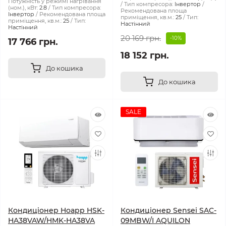
Потужність у режимі нагрівання
Тип компресора:
Інвертор
(ном.), кВт:
2.8
Тип компресора:
Рекомендована площа
Інвертор
Рекомендована площа
приміщення, кв.м.:
25
Тип:
приміщення, кв.м.:
25
Тип:
Настінний
Настінний
20 169 грн.
-10%
17 766 грн.
18 152 грн.
До кошика
До кошика
SALE
Кондиціонер Hoapp HSK-
Кондиціонер Sensei SAC-
HA38VAW/HMK-HA38VA
09MBW/I AQUILON