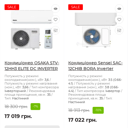
SALE
SALE
Кондиціонер OSAKA STV-
Кондиціонер Sensei SAC-
12HH3 ELITE DC INVERTER
12CHIB BORA Inverter
Потужність у режимі
Потужність у режимі
охолодження(ном.), кВт:
3,6
охолодження(ном.), кВт:
3.5 (0.66-
Потужність у режимі нагрівання
4.1)
Потужність у режимі
(ном.), кВт:
3,66
Тип компресора:
нагрівання (ном.), кВт:
3.8 (0.66-
Інверторний
Рекомендована
4.4)
Тип компресора:
Інвертор
площа приміщення, кв.м.:
35
Рекомендована площа
Тип:
Настінний
приміщення, кв.м.:
35
Тип:
Настінний
18 300 грн.
-7%
18 913 грн.
-10%
17 019 грн.
17 022 грн.