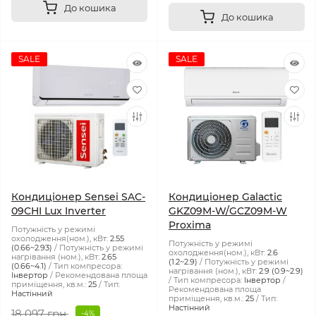
До кошика
До кошика
SALE
SALE
Кондиціонер Sensei SAC-
Кондиціонер Galactic
09CHI Lux Inverter
GKZ09M-W/GCZ09M-W
Proxima
Потужність у режимі
охолодження(ном.), кВт:
2.55
Потужність у режимі
(0.66~2.93)
Потужність у режимі
охолодження(ном.), кВт:
2.6
нагрівання (ном.), кВт:
2.65
(1.2~2.9)
Потужність у режимі
(0.66~4.1)
Тип компресора:
нагрівання (ном.), кВт:
2.9 (0.9~2.9)
Інвертор
Рекомендована площа
Тип компресора:
Інвертор
приміщення, кв.м.:
25
Тип:
Рекомендована площа
Настінний
приміщення, кв.м.:
25
Тип:
Настінний
18 097 грн.
-4%