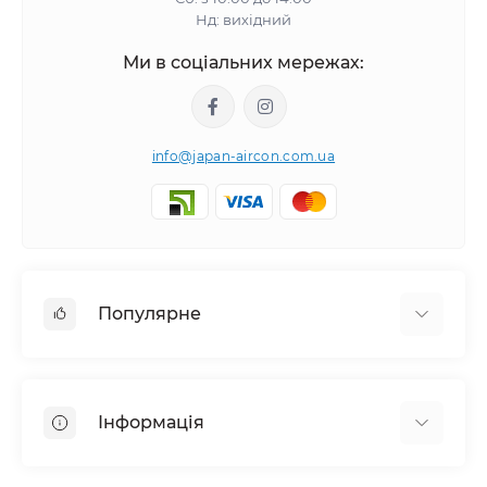
Нд: вихідний
Ми в соціальних мережах:
info@japan-aircon.com.ua
Популярне
Настінні кондиціонери
Очисники зволожувачі повітря
Інформація
Вентиляція
Очисники зволожувачі повітря
Про компанію