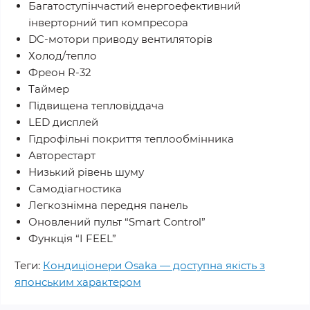
Багатоступінчастий енергоефективний
інверторний тип компресора
DC-мотори приводу вентиляторів
Холод/тепло
Фреон R-32
Таймер
Підвищена тепловіддача
LED дисплей
Гідрофільні покриття теплообмінника
Авторестарт
Низький рівень шуму
Самодіагностика
Легкознімна передня панель
Оновлений пульт “Smart Control”
Функцiя “I FEEL”
Теги:
Кондиціонери Osaka — доступна якість з
японським характером