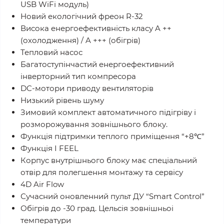
USB WiFi модуль)
Новий екологічний фреон R-32
Висока енергоефективність класу A ++
(охолодження) / A +++ (обiгрiв)
Тепловий насос
Багатоступінчастий енергоефективний
інверторний тип компресора
DC-мотори приводу вентиляторів
Низький рівень шуму
Зимовий комплект автоматичного підігріву і
розморожування зовнішнього блоку.
Функція підтримки теплого приміщення “+8℃”
Функція I FEEL
Корпус внутрішнього блоку має спеціальний
отвір для полегшення монтажу та сервiсу
4D Air Flow
Сучасний оновленний пульт ДУ “Smart Control”
Обігрів до -30 град. Цельсія зовнiшньоi
температури