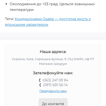
Охолодження до +53 град. Цельсія зовнiшньоi
температури
Теги:
Кондиціонери Osaka — доступна якість з
японським характером
Наша адреса:
Україна, Київ, Сирецька вулиця, 9, ОЦ МАЯК, оф.117
Магазин Шоурум
Зателефонуйте нам:
(063) 247 09 94
(097) 691-56-14
Передзвоніть мені
До контактів